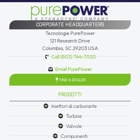
CORPORATE HEADQUARTERS
Tecnologie PurePower
121 Research Drive
Columbia, SC 29203 USA
Call (803) 744-7020
Email PurePower
FIND A DEALER
PRODOTTI
Iniettori di carburante
Turbine
Valvole
Componenti