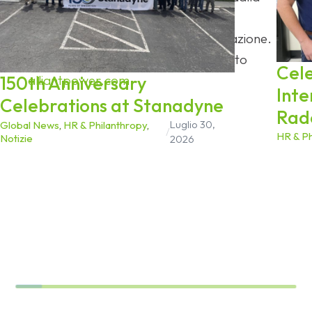
migliore garanzia della categoria,
dall'esperienza tecnica e dalla formazione.
Per ulteriori informazioni, visitate il sito
Cel
150th Anniversary
alliantpower.com
.
Inte
Celebrations at Stanadyne
Rad
Luglio 30,
Global News
,
HR & Philanthropy
,
/
HR & Ph
Notizie
2026