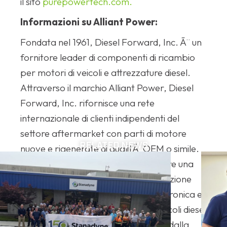
il sito
purepowertech.com.
Informazioni su Alliant Power:
Fondata nel 1961, Diesel Forward, Inc. Ã¨ un
fornitore leader di componenti di ricambio
per motori di veicoli e attrezzature diesel.
Attraverso il marchio Alliant Power, Diesel
Forward, Inc. rifornisce una rete
internazionale di clienti indipendenti del
settore aftermarket con parti di motore
RELATED NEWS
nuove e rigenerate di qualitÃ OEM o simile.
La linea di prodotti Alliant Power offre una
vasta selezione di sistemi di alimentazione
diesel, componenti del motore, elettronica e
kit di riparazione per i piÃ¹ diffusi veicoli diesel
on e off-highway e sono supportati dalla