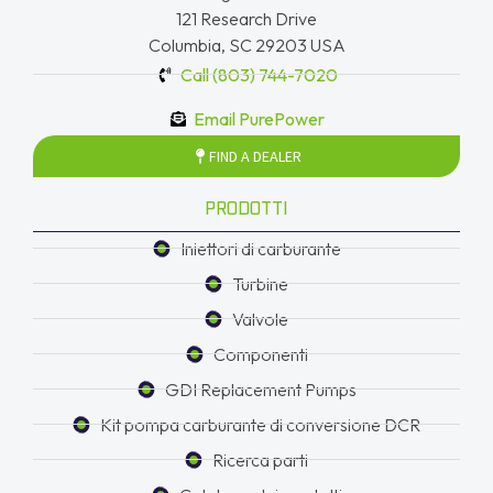
121 Research Drive
Columbia, SC 29203 USA
Call (803) 744-7020
Email PurePower
FIND A DEALER
PRODOTTI
Iniettori di carburante
Turbine
Valvole
Componenti
GDI Replacement Pumps
Kit pompa carburante di conversione DCR
Ricerca parti