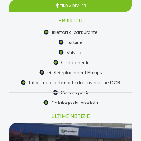
FIND A DEALER
PRODOTTI
Iniettori di carburante
Turbine
Valvole
Componenti
GDI Replacement Pumps
Kit pompa carburante di conversione DCR
Ricerca parti
Catalogo dei prodotti
ULTIME NOTIZIE