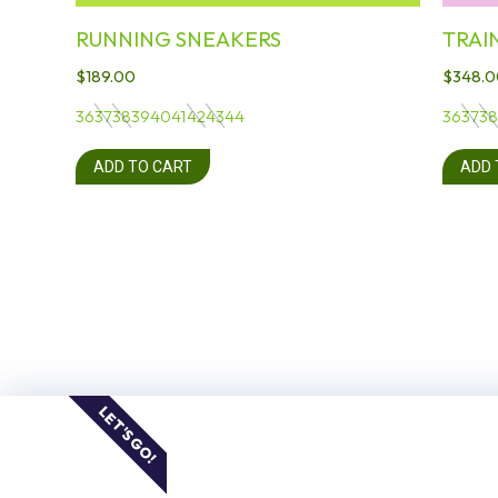
RUNNING SNEAKERS
TRAI
$
189.00
$
348.0
36
37
38
39
40
41
42
43
44
36
37
38
ADD TO CART
ADD 
LET'S GO!