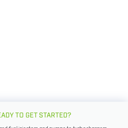
EADY TO GET STARTED?
d fuel injectors and pumps to turbochargers,