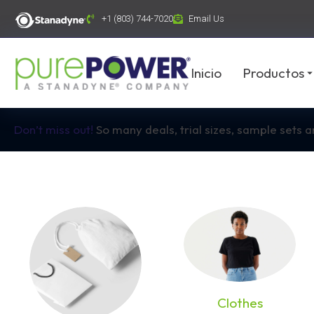
contenido
+1 (803) 744-7020
Email Us
Inicio
Productos
Don’t miss out!
So many deals, trial sizes, sample sets 
Clothes