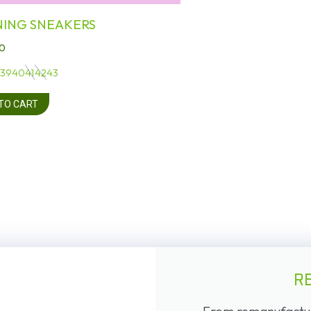
NING SNEAKERS
0
39
40
41
42
43
TO CART
R
From remanufacture