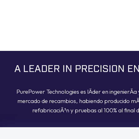
A LEADER IN PRECISION 
PurePower Technologies es lÃ­der en ingenierÃ­a 
mercado de recambios, habiendo producido mÃ¡s 
refabricaciÃ³n y pruebas al 100% al final 