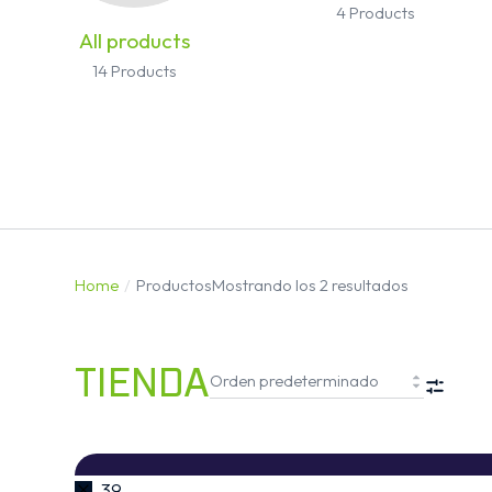
4 Products
All products
14 Products
Home
Productos
Mostrando los 2 resultados
You are here:
TIENDA
FIL
39