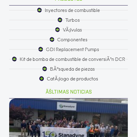
Inyectores de combustible
Turbos
VÃ¡lvulas
Componentes
GDI Replacement Pumps
Kit de bomba de combustible de conversiÃ³n DCR
BÃºsqueda de piezas
CatÃ¡logo de productos
ÃŠLTIMAS NOTICIAS