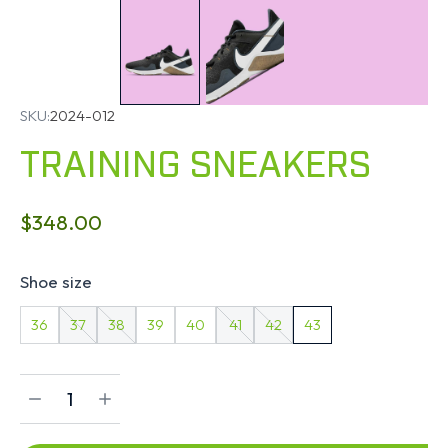
SKU:
2024-012
TRAINING SNEAKERS
$
348.00
Shoe size
36
37
38
39
40
41
42
43