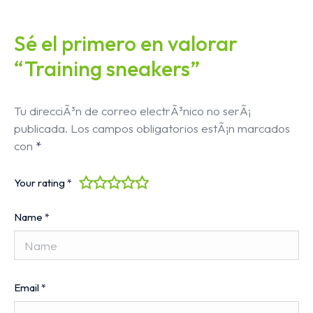
Sé el primero en valorar
“Training sneakers”
Tu direcciÃ³n de correo electrÃ³nico no serÃ¡
publicada.
Los campos obligatorios estÃ¡n marcados
con
*
Your rating
*
Name
*
Email
*