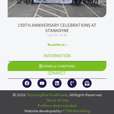
150TH ANNIVERSARY CELEBRATIONS AT
STANADYNE
julio 30, 2026
Read More »
INFORMATION
TERMS & CONDITIONS
CONNECT
© 2026
TecnologÃ­as PurePower
, All Rights Reserved
Terms of Use
PolÃ­tica de privacidad
Website developed by
P.TEN Marketing