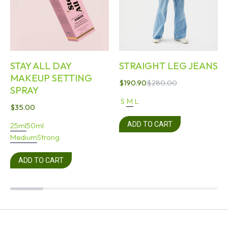
STAY ALL DAY
STRAIGHT LEG JEANS
MAKEUP SETTING
$
190.90
$
280.00
SPRAY
S
M
L
$
35.00
ADD TO CART
25ml
50ml
Medium
Strong
ADD TO CART