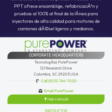
PPT ofrece ensamblaje, refabricaciÃ³n y
pruebas al 100% al final de la lÃ­nea para
inyectores de alta calidad para motores de
camiones diÃ©sel ligeros y medianos.
CORPORATE HEADQUARTERS
TecnologÃ­as PurePower
121 Research Drive
Columbia, SC 29203 USA
Call (803) 744-7020
Email PurePower
FIND A DEALER
PRODUCTOS