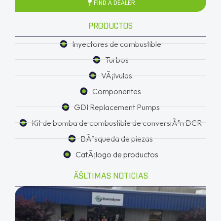
FIND A DEALER
PRODUCTOS
Inyectores de combustible
Turbos
VÃ¡lvulas
Componentes
GDI Replacement Pumps
Kit de bomba de combustible de conversiÃ³n DCR
BÃºsqueda de piezas
CatÃ¡logo de productos
ÃŠLTIMAS NOTICIAS