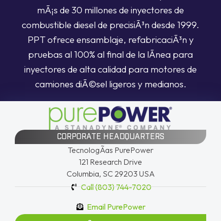
mÃ¡s de 30 millones de inyectores de
combustible diesel de precisiÃ³n desde 1999.
PPT ofrece ensamblaje, refabricaciÃ³n y
pruebas al 100% al final de la lÃ­nea para
inyectores de alta calidad para motores de
camiones diÃ©sel ligeros y medianos.
CORPORATE HEADQUARTERS
TecnologÃ­as PurePower
121 Research Drive
Columbia, SC 29203 USA
Call (803) 744-7020
Email PurePower