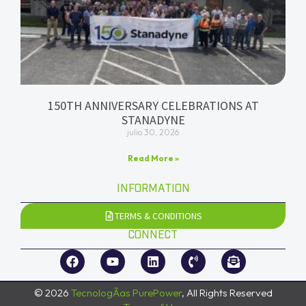
150TH ANNIVERSARY CELEBRATIONS AT
STANADYNE
julio 30, 2026
Read More »
INFORMATION
TERMS & CONDITIONS
CONNECT
© 2026
TecnologÃ­as PurePower
, All Rights Reserved