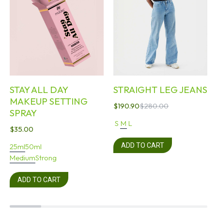
STAY ALL DAY
STRAIGHT LEG JEANS
MAKEUP SETTING
$
190.90
$
280.00
SPRAY
S
M
L
$
35.00
ADD TO CART
25ml
50ml
Medium
Strong
ADD TO CART