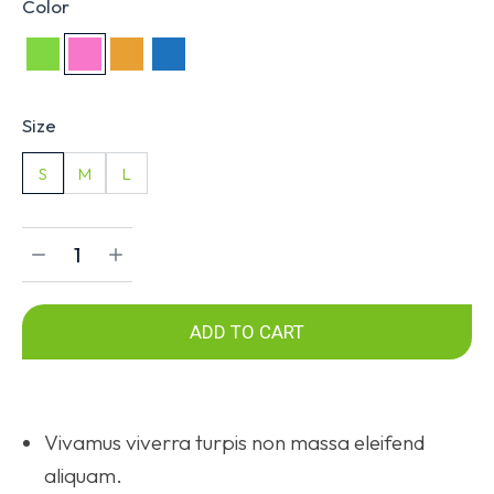
Color
Size
S
M
L
ADD TO CART
Vivamus viverra turpis non massa eleifend
aliquam.