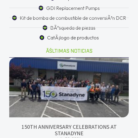
GDI Replacement Pumps
Kit de bomba de combustible de conversiÃ³n DCR
BÃºsqueda de piezas
CatÃ¡logo de productos
ÃŠLTIMAS NOTICIAS
150TH ANNIVERSARY CELEBRATIONS AT
STANADYNE