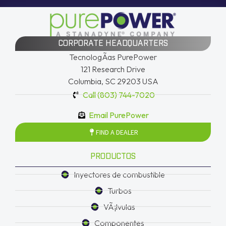
CORPORATE HEADQUARTERS
TecnologÃ­as PurePower
121 Research Drive
Columbia, SC 29203 USA
Call (803) 744-7020
Email PurePower
FIND A DEALER
PRODUCTOS
Inyectores de combustible
Turbos
VÃ¡lvulas
Componentes