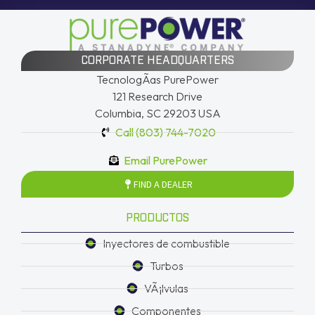
CORPORATE HEADQUARTERS
TecnologÃ­as PurePower
121 Research Drive
Columbia, SC 29203 USA
Call (803) 744-7020
Email PurePower
FIND A DEALER
PRODUCTOS
Inyectores de combustible
Turbos
VÃ¡lvulas
Componentes