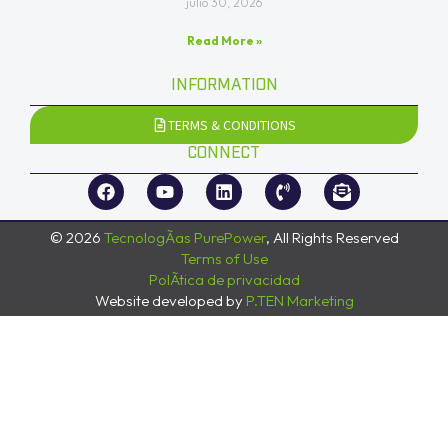
julio 30, 2026
Read More »
INFORMATION
TERMS & CONDITIONS
CONNECT
© 2026
TecnologÃ­as PurePower
, All Rights Reserved
Terms of Use
PolÃ­tica de privacidad
Website developed by
P.TEN Marketing