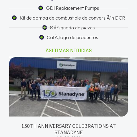
GDI Replacement Pumps
Kit de bomba de combustible de conversiÃ³n DCR
BÃºsqueda de piezas
CatÃ¡logo de productos
ÃŠLTIMAS NOTICIAS
150TH ANNIVERSARY CELEBRATIONS AT
STANADYNE