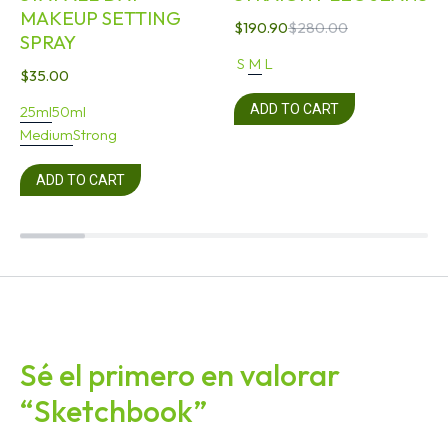
MAKEUP SETTING
$
190.90
$
280.00
SPRAY
S
M
L
$
35.00
ADD TO CART
25ml
50ml
Medium
Strong
ADD TO CART
Sé el primero en valorar
“Sketchbook”