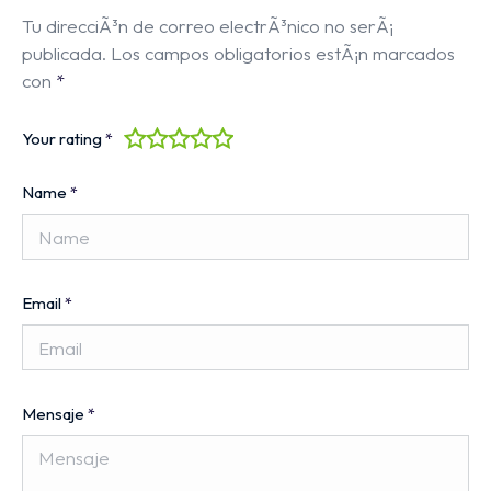
Tu direcciÃ³n de correo electrÃ³nico no serÃ¡
publicada.
Los campos obligatorios estÃ¡n marcados
con
*
Your rating
*
Name
*
Email
*
Mensaje
*