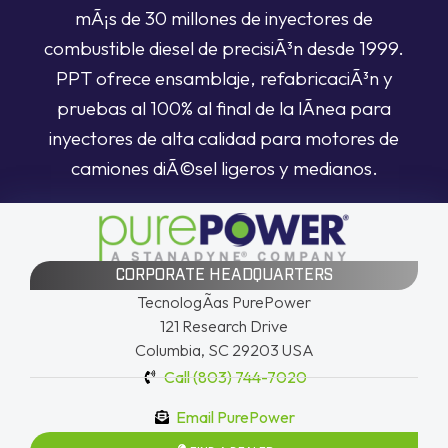
mÃ¡s de 30 millones de inyectores de
combustible diesel de precisiÃ³n desde 1999.
PPT ofrece ensamblaje, refabricaciÃ³n y
pruebas al 100% al final de la lÃ­nea para
inyectores de alta calidad para motores de
camiones diÃ©sel ligeros y medianos.
CORPORATE HEADQUARTERS
TecnologÃ­as PurePower
121 Research Drive
Columbia, SC 29203 USA
Call (803) 744-7020
Email PurePower