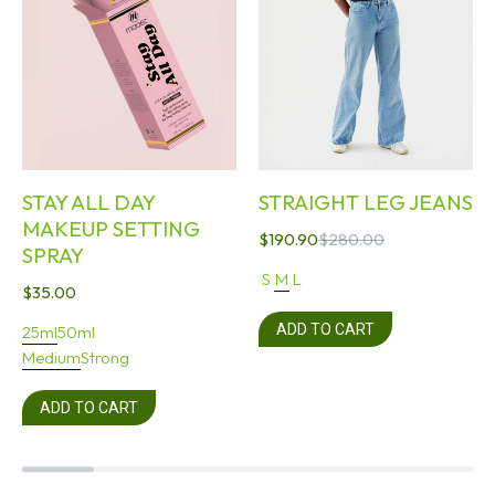
STAY ALL DAY
STRAIGHT LEG JEANS
MAKEUP SETTING
$
190.90
$
280.00
SPRAY
S
M
L
$
35.00
ADD TO CART
25ml
50ml
Medium
Strong
ADD TO CART