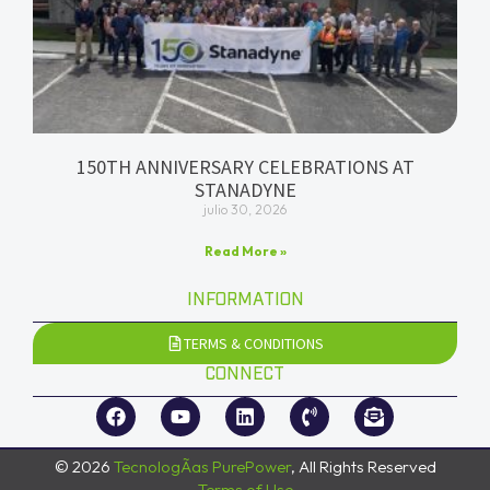
150TH ANNIVERSARY CELEBRATIONS AT
STANADYNE
julio 30, 2026
Read More »
INFORMATION
TERMS & CONDITIONS
CONNECT
© 2026
TecnologÃ­as PurePower
, All Rights Reserved
Terms of Use