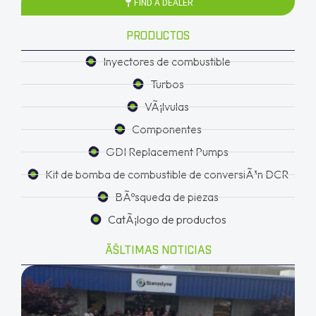
FIND A DEALER
PRODUCTOS
Inyectores de combustible
Turbos
VÃ¡lvulas
Componentes
GDI Replacement Pumps
Kit de bomba de combustible de conversiÃ³n DCR
BÃºsqueda de piezas
CatÃ¡logo de productos
ÃŠLTIMAS NOTICIAS