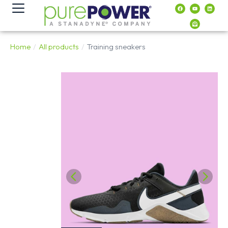
contenido
Home
All products
Training sneakers
You are here: