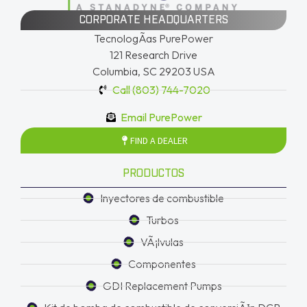
CORPORATE HEADQUARTERS
TecnologÃ­as PurePower
121 Research Drive
Columbia, SC 29203 USA
Call (803) 744-7020
Email PurePower
FIND A DEALER
PRODUCTOS
Inyectores de combustible
Turbos
VÃ¡lvulas
Componentes
GDI Replacement Pumps