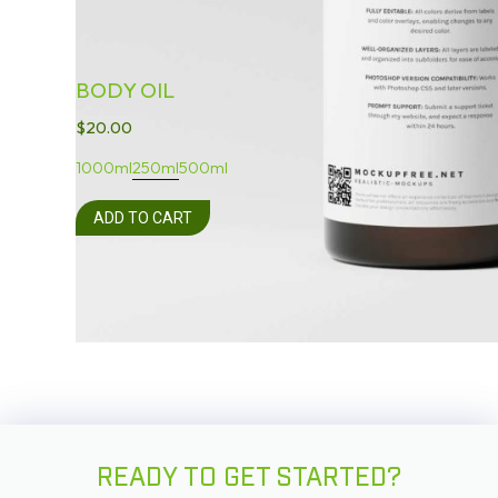
BODY OIL
$
20.00
1000ml
250ml
500ml
ADD TO CART
READY TO GET STARTED?