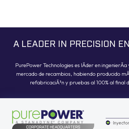
A LEADER IN PRECISION 
PurePower Technologies es lÃ­der en ingenierÃ­a 
mercado de recambios, habiendo producido mÃ¡s 
refabricaciÃ³n y pruebas al 100% al final 
Inyecto
CORPORATE HEADQUARTERS