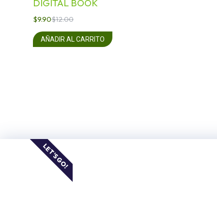
DIGITAL BOOK
$
9.90
$
12.00
AÑADIR AL CARRITO
LET'S GO!