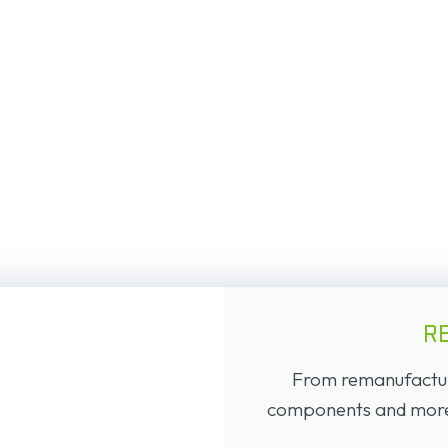
R
From remanufacture
components and more, 