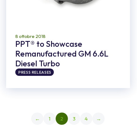
8 ottobre 2018
PPT® to Showcase
Remanufactured GM 6.6L
Diesel Turbo
PRESS RELEASES
←
1
2
3
4
→