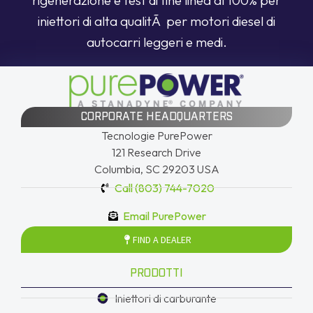
iniettori di alta qualitÃ per motori diesel di
autocarri leggeri e medi.
CORPORATE HEADQUARTERS
Tecnologie PurePower
121 Research Drive
Columbia, SC 29203 USA
Call (803) 744-7020
Email PurePower
FIND A DEALER
PRODOTTI
Iniettori di carburante