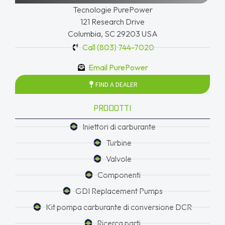
Tecnologie PurePower
121 Research Drive
Columbia, SC 29203 USA
Call (803) 744-7020
Email PurePower
FIND A DEALER
PRODOTTI
Iniettori di carburante
Turbine
Valvole
Componenti
GDI Replacement Pumps
Kit pompa carburante di conversione DCR
Ricerca parti