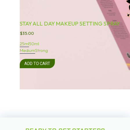
STAY ALL DAY MAKEUP SETTING SPRAY
$
35.00
25ml
50ml
Medium
Strong
ADD TO CART