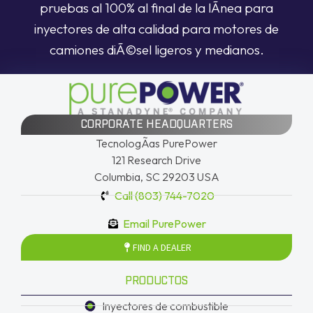
pruebas al 100% al final de la lÃ­nea para
inyectores de alta calidad para motores de
camiones diÃ©sel ligeros y medianos.
CORPORATE HEADQUARTERS
TecnologÃ­as PurePower
121 Research Drive
Columbia, SC 29203 USA
Call (803) 744-7020
Email PurePower
FIND A DEALER
PRODUCTOS
Inyectores de combustible