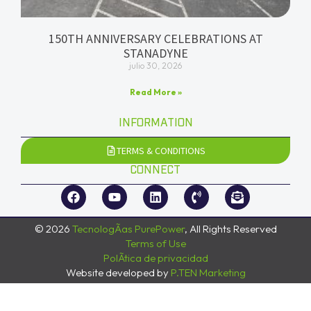
150TH ANNIVERSARY CELEBRATIONS AT
STANADYNE
julio 30, 2026
Read More »
INFORMATION
TERMS & CONDITIONS
CONNECT
© 2026
TecnologÃ­as PurePower
, All Rights Reserved
Terms of Use
PolÃ­tica de privacidad
Website developed by
P.TEN Marketing