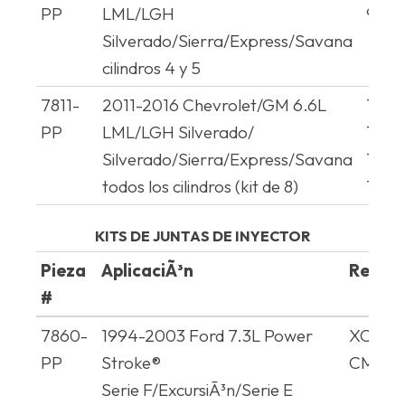
PP
LML/LGH
980
Silverado/Sierra/Express/Savana
cilindros 4 y 5
7811-
2011-2016 Chevrolet/GM 6.6L
1267
PP
LML/LGH Silverado/
1267
Silverado/Sierra/Express/Savana
1267
todos los cilindros (kit de 8)
1267
KITS DE JUNTAS DE INYECTOR
Pieza
AplicaciÃ³n
Refere
#
Pieza
AplicaciÃ³n
Refere
7860-
1994-2003 Ford 7.3L Power
XC3Z9
#
PP
Stroke®
CM501
Serie F/ExcursiÃ³n/Serie E