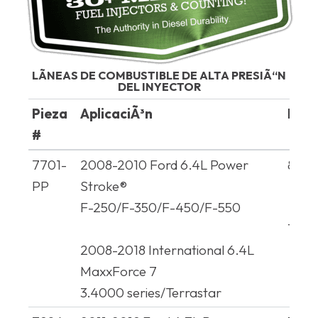
LÃNEAS DE COMBUSTIBLE DE ALTA PRESIÃ“N
DEL INYECTOR
Pieza
AplicaciÃ³n
Refe
#
Pieza
AplicaciÃ³n
Refe
7701-
2008-2010 Ford 6.4L Power
8C3
#
PP
Stroke®
F-250/F-350/F-450/F-550
1855
2008-2018 International 6.4L
MaxxForce 7
3.4000 series/Terrastar