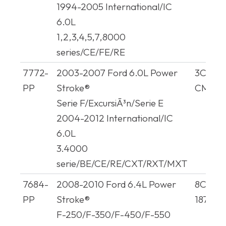
1994-2005 International/IC
6.0L
1,2,3,4,5,7,8000
series/CE/FE/RE
7772-
2003-2007 Ford 6.0L Power
3C3Z9
PP
Stroke®
CM505
Serie F/ExcursiÃ³n/Serie E
2004-2012 International/IC
6.0L
3.4000
serie/BE/CE/RE/CXT/RXT/MXT
7684-
2008-2010 Ford 6.4L Power
8C3Z9
PP
Stroke®
18734
F-250/F-350/F-450/F-550