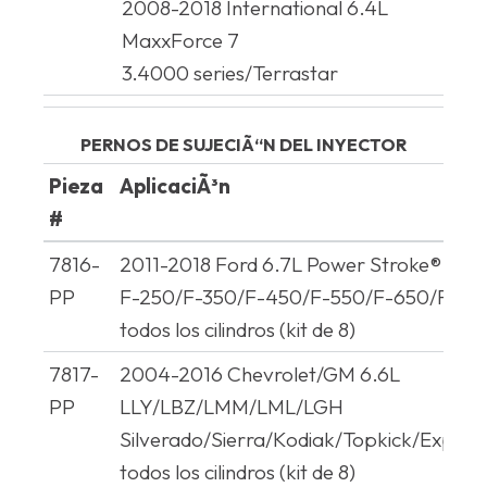
2008-2018 International 6.4L
MaxxForce 7
3.4000 series/Terrastar
PERNOS DE SUJECIÃ“N DEL INYECTOR
Pieza
AplicaciÃ³n
#
Pieza
AplicaciÃ³n
7816-
2011-2018 Ford 6.7L Power Stroke®
#
PP
F-250/F-350/F-450/F-550/F-650/F-75
todos los cilindros (kit de 8)
7817-
2004-2016 Chevrolet/GM 6.6L
PP
LLY/LBZ/LMM/LML/LGH
Silverado/Sierra/Kodiak/Topkick/Expre
todos los cilindros (kit de 8)