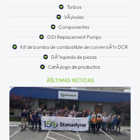
Turbos
VÃ¡lvulas
Componentes
GDI Replacement Pumps
Kit de bomba de combustible de conversiÃ³n DCR
BÃºsqueda de piezas
CatÃ¡logo de productos
ÃŠLTIMAS NOTICIAS