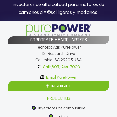
inyectores de alta calidad para motores de
camiones diÃ©sel ligeros y medianos.
CORPORATE HEADQUARTERS
TecnologÃ­as PurePower
121 Research Drive
Columbia, SC 29203 USA
Call (803) 744-7020
Email PurePower
FIND A DEALER
PRODUCTOS
Inyectores de combustible
Turbos