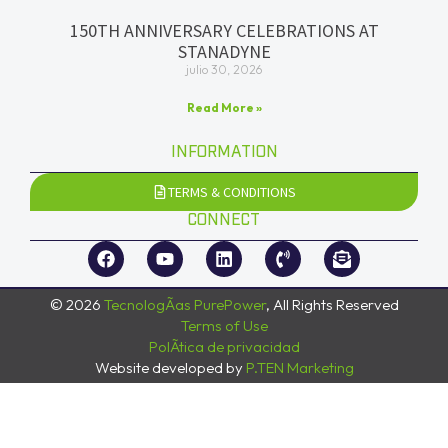
150TH ANNIVERSARY CELEBRATIONS AT
STANADYNE
julio 30, 2026
Read More »
INFORMATION
TERMS & CONDITIONS
CONNECT
© 2026
TecnologÃ­as PurePower
, All Rights Reserved
Terms of Use
PolÃ­tica de privacidad
Website developed by
P.TEN Marketing