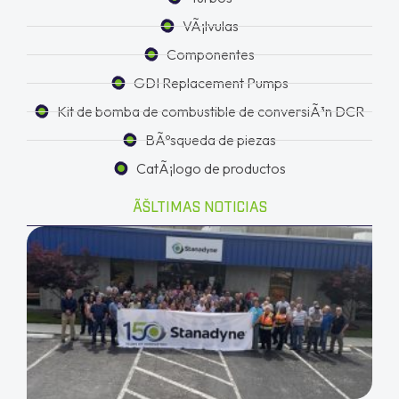
VÃ¡lvulas
Componentes
GDI Replacement Pumps
Kit de bomba de combustible de conversiÃ³n DCR
BÃºsqueda de piezas
CatÃ¡logo de productos
ÃŠLTIMAS NOTICIAS